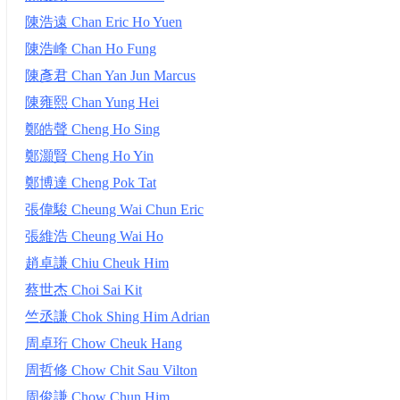
陳浩遠 Chan Eric Ho Yuen
陳浩峰 Chan Ho Fung
陳彥君 Chan Yan Jun Marcus
陳雍熙 Chan Yung Hei
鄭皓聲 Cheng Ho Sing
鄭灝賢 Cheng Ho Yin
鄭博達 Cheng Pok Tat
張偉駿 Cheung Wai Chun Eric
張維浩 Cheung Wai Ho
趙卓謙 Chiu Cheuk Him
蔡世杰 Choi Sai Kit
竺丞謙 Chok Shing Him Adrian
周卓珩 Chow Cheuk Hang
周哲修 Chow Chit Sau Vilton
周俊謙 Chow Chun Him