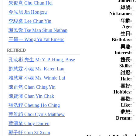
Joined
O
朱俊熹 Chu Chun Hei
綽號:
-
金泓旭 Jin Hongxu
Nickname:
年齡:
李駿彥 Lee Chun Yin
-
Age:
謝民舜 Tse Man Shun Nathan
生日:
-
王籲一 Wong Yu Yat Emeric
Birthday:
興趣:
-
RETIRED
Interest:
擅長:
孔汝彬 先生 Mr Y. P. Hung, Bose
-
Skills:
劉慧霖 小姐 Ms. Karen Lau
討厭:
-
賴慧君 小姐 Ms. Winnie Lai
Hate:
喜好:
陳正然 Chan Ching Yin
-
Hobbies:
陳賢澤 Chan Yin Chak
喜歡:
-
Like:
張浩程 Cheung Ho Ching
夢想:
蔡景韜 Choi Cyrus Matthew
-
Dream:
蔡澧業 Choy Darren
郭子軒 Guo Zi Xuan