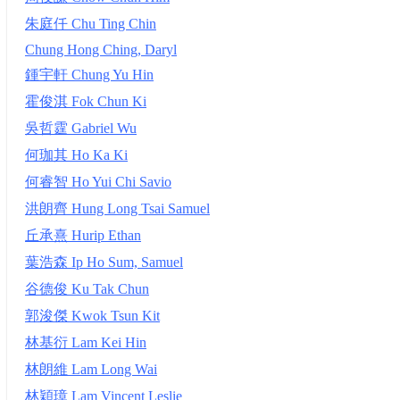
朱庭仟 Chu Ting Chin
Chung Hong Ching, Daryl
鍾宇軒 Chung Yu Hin
霍俊淇 Fok Chun Ki
吳哲霆 Gabriel Wu
何珈其 Ho Ka Ki
何睿智 Ho Yui Chi Savio
洪朗齊 Hung Long Tsai Samuel
丘承熹 Hurip Ethan
葉浩森 Ip Ho Sum, Samuel
谷德俊 Ku Tak Chun
郭浚傑 Kwok Tsun Kit
林基衍 Lam Kei Hin
林朗維 Lam Long Wai
林穎璋 Lam Vincent Leslie