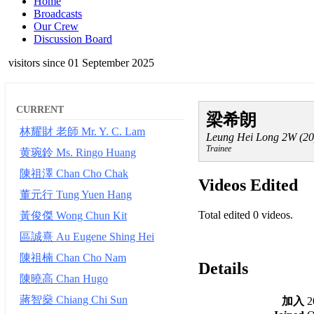
Home
Broadcasts
Our Crew
Discussion Board
visitors since 01 September 2025
CURRENT
梁希朗
林耀財 老師 Mr. Y. C. Lam
Leung Hei Long 2W (20
Trainee
黄琬鈴 Ms. Ringo Huang
陳祖澤 Chan Cho Chak
Videos Edited
董元行 Tung Yuen Hang
Total edited 0 videos.
黃俊傑 Wong Chun Kit
區誠熹 Au Eugene Shing Hei
陳祖楠 Chan Cho Nam
Details
陳曉高 Chan Hugo
蔣智燊 Chiang Chi Sun
加入
2