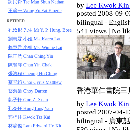
謝民舜 Tse Man Shun Nathan
by
Lee Kwok Kin
王籲一 Wong Yu Yat Emeric
posted 2008-09-0
bilingual - Engl
RETIRED
541 views
|
No lik
孔汝彬 先生 Mr Y. P. Hung, Bose
劉慧霖 小姐 Ms. Karen Lau
賴慧君 小姐 Ms. Winnie Lai
陳正然 Chan Ching Yin
陳賢澤 Chan Yin Chak
張浩程 Cheung Ho Ching
蔡景韜 Choi Cyrus Matthew
香港華仁書院三
蔡澧業 Choy Darren
郭子軒 Guo Zi Xuan
by
Lee Kwok Kin
孔令任 Hung Ling Yam
posted 2007-04-1
郭梓佳 Kwok Tsz Kai
bilingual - 廣東話,
林濠傑 Lam Edward Ho Kit
539 views
|
No lik