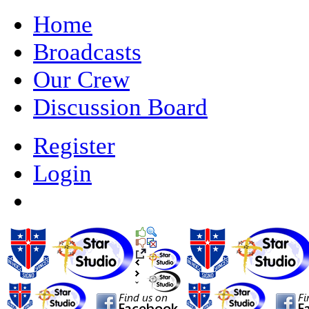
Home
Broadcasts
Our Crew
Discussion Board
Register
Login