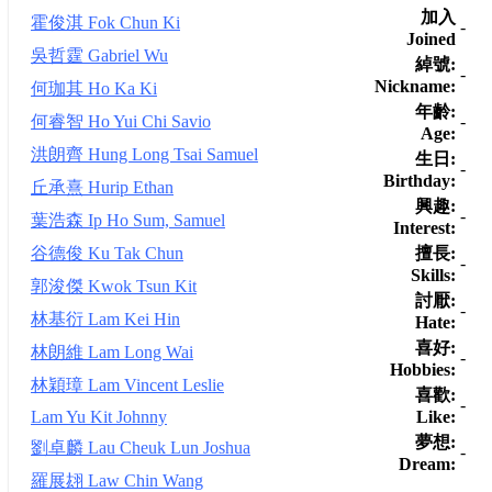
加入
霍俊淇 Fok Chun Ki
-
Joined
吳哲霆 Gabriel Wu
綽號:
-
Nickname:
何珈其 Ho Ka Ki
年齡:
-
何睿智 Ho Yui Chi Savio
Age:
洪朗齊 Hung Long Tsai Samuel
生日:
-
Birthday:
丘承熹 Hurip Ethan
興趣:
-
葉浩森 Ip Ho Sum, Samuel
Interest:
擅長:
谷德俊 Ku Tak Chun
-
Skills:
郭浚傑 Kwok Tsun Kit
討厭:
-
林基衍 Lam Kei Hin
Hate:
喜好:
林朗維 Lam Long Wai
-
Hobbies:
林穎璋 Lam Vincent Leslie
喜歡:
-
Like:
Lam Yu Kit Johnny
夢想:
劉卓麟 Lau Cheuk Lun Joshua
-
Dream:
羅展翃 Law Chin Wang