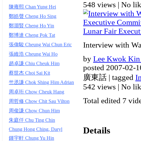
548 views
|
No lik
陳雍熙 Chan Yung Hei
鄭皓聲 Cheng Ho Sing
鄭灝賢 Cheng Ho Yin
Lunar Fair Execu
鄭博達 Cheng Pok Tat
Interview with W
張偉駿 Cheung Wai Chun Eric
張維浩 Cheung Wai Ho
by
Lee Kwok Kin
趙卓謙 Chiu Cheuk Him
posted 2007-02-1
蔡世杰 Choi Sai Kit
廣東話 | tagged
I
竺丞謙 Chok Shing Him Adrian
542 views
|
No lik
周卓珩 Chow Cheuk Hang
Total edited 7 vid
周哲修 Chow Chit Sau Vilton
周俊謙 Chow Chun Him
朱庭仟 Chu Ting Chin
Details
Chung Hong Ching, Daryl
鍾宇軒 Chung Yu Hin