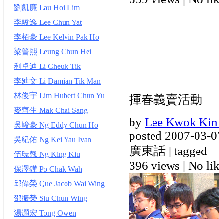
劉凱廉 Lau Hoi Lim
李駿逸 Lee Chun Yat
李栢豪 Lee Kelvin Pak Ho
梁晉熙 Leung Chun Hei
利卓迪 Li Cheuk Tik
李廸文 Li Damian Tik Man
林俊宇 Lim Hubert Chun Yu
揮春義賣活動
麥齊生 Mak Chai Sang
by
Lee Kwok Kin
吳峻豪 Ng Eddy Chun Ho
posted 2007-03-0
吳紀佑 Ng Kei Yau Ivan
廣東話 | tagged
伍璟翹 Ng King Kiu
396 views
|
No lik
保澤鏵 Po Chak Wah
邱偉榮 Que Jacob Wai Wing
邵振榮 Siu Chun Wing
湯灝宏 Tong Owen