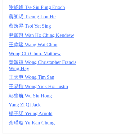
謝紹峰 Tse Siu Fung Enoch
蔣朗晞 Tseung Lon He
蔡逸昇 Tsoi Yat Sing
尹顥澄 Wan Ho Ching Kendrew
王偉駿 Wang Wai Chun
Wong Chi Chun, Matthew
黃穎禧 Wong Christopher Francis
Wing-Hay
王天申 Wong Tim San
王易愷 Wong Yick Hoi Justin
鄔肇航 Wu Siu Hong
Yang Zi Qi Jack
楊子諾 Yeung Arnold
余瑾瑽 Yu Kan Chung