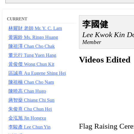
CURRENT
李國健
林耀財 老師 Mr. Y. C. Lam
Lee Kwok Kin D
黄琬鈴 Ms. Ringo Huang
Member
陳祖澤 Chan Cho Chak
董元行 Tung Yuen Hang
Videos Edited
黃俊傑 Wong Chun Kit
區誠熹 Au Eugene Shing Hei
陳祖楠 Chan Cho Nam
陳曉高 Chan Hugo
蔣智燊 Chiang Chi Sun
朱俊熹 Chu Chun Hei
金泓旭 Jin Hongxu
Flag Raising Cer
李駿彥 Lee Chun Yin